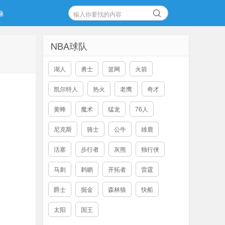
像
NBA球队
湖人
勇士
篮网
火箭
凯尔特人
热火
老鹰
奇才
黄蜂
魔术
猛龙
76人
尼克斯
骑士
公牛
雄鹿
活塞
步行者
灰熊
独行侠
马刺
鹈鹕
开拓者
雷霆
爵士
掘金
森林狼
快船
太阳
国王