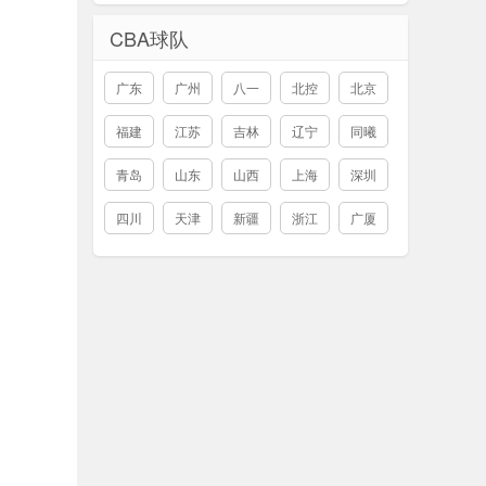
CBA球队
广东
广州
八一
北控
北京
福建
江苏
吉林
辽宁
同曦
青岛
山东
山西
上海
深圳
四川
天津
新疆
浙江
广厦