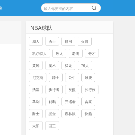
像
NBA球队
湖人
勇士
篮网
火箭
凯尔特人
热火
老鹰
奇才
黄蜂
魔术
猛龙
76人
尼克斯
骑士
公牛
雄鹿
活塞
步行者
灰熊
独行侠
马刺
鹈鹕
开拓者
雷霆
爵士
掘金
森林狼
快船
太阳
国王