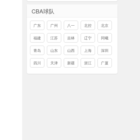
CBA球队
广东
广州
八一
北控
北京
福建
江苏
吉林
辽宁
同曦
青岛
山东
山西
上海
深圳
四川
天津
新疆
浙江
广厦