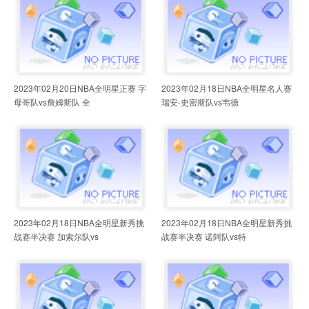
2023年02月20日NBA全明星正赛 字
2023年02月18日NBA全明星名人赛
母哥队vs詹姆斯队 全
瑞安-史密斯队vs韦德
2023年02月18日NBA全明星新秀挑
2023年02月18日NBA全明星新秀挑
战赛半决赛 加索尔队vs
战赛半决赛 诺阿队vs特