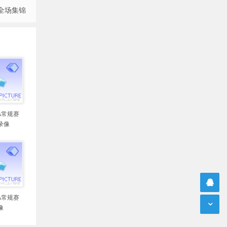
 全场集锦
BA常规赛
录像
BA常规赛
像