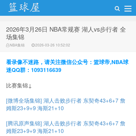
2026年3月26日 NBA常规赛 湖人vs步行者 全
NBA录像网
场集锦
NBA集锦
2026-03-26 10:52:02
看录像不迷路，请关注微信公众号：篮球帝,NBA球
迷QQ群：1093116639
比赛集锦↓
[微博全场集锦] 湖人击败步行者 东契奇43+6+7 詹
姆斯23+9+9 海斯21+10
[腾讯原声集锦] 湖人击败步行者 东契奇43+6+7 詹
姆斯23+9+9 海斯21+10