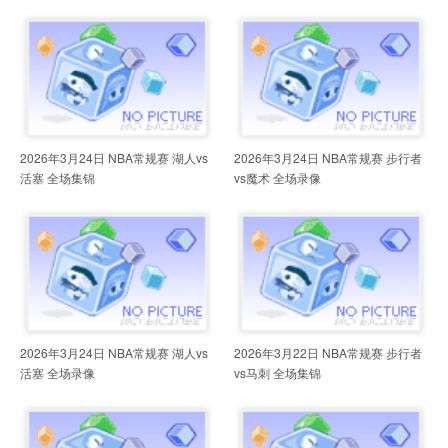
2026年3月24日 NBA常规赛 湖人vs
2026年3月24日 NBA常规赛 步行者
活塞 全场集锦
vs魔术 全场录像
2026年3月24日 NBA常规赛 湖人vs
2026年3月22日 NBA常规赛 步行者
活塞 全场录像
vs马刺 全场集锦