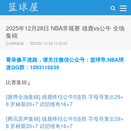
2025年12月28日 NBA常规赛 雄鹿vs公牛 全场
NBA录像网
集锦
NBA集锦
2025-12-28 12:20:02
看录像不迷路，请关注微信公众号：篮球帝,NBA球
迷QQ群：1093116639
比赛集锦↓
[微博全场集锦] 雄鹿终结公牛5连胜 字母哥复出29+
8 罗林斯20+7 武切维奇16+7
[腾讯原声集锦] 雄鹿终结公牛5连胜 字母哥复出29+
8 罗林斯20+7 武切维奇16+7