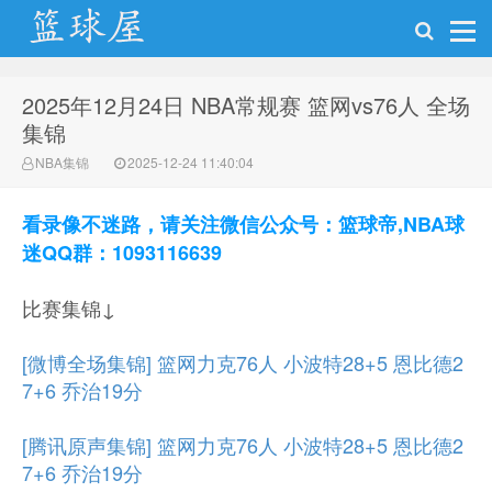
2025年12月24日 NBA常规赛 篮网vs76人 全场
NBA录像网
集锦
NBA集锦
2025-12-24 11:40:04
看录像不迷路，请关注微信公众号：篮球帝,NBA球
迷QQ群：1093116639
比赛集锦↓
[微博全场集锦] 篮网力克76人 小波特28+5 恩比德2
7+6 乔治19分
[腾讯原声集锦] 篮网力克76人 小波特28+5 恩比德2
7+6 乔治19分