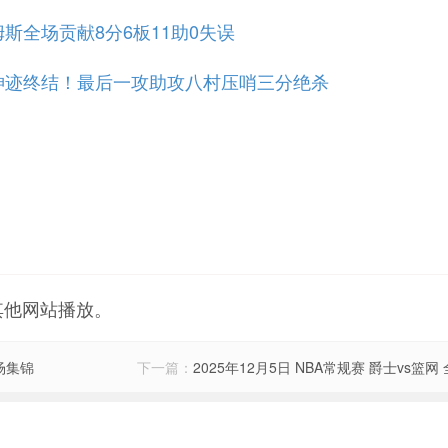
姆斯全场贡献8分6板11助0失误
上双神迹终结！最后一攻助攻八村压哨三分绝杀
其他网站播放。
全场集锦
下一篇：
2025年12月5日 NBA常规赛 爵士vs篮网