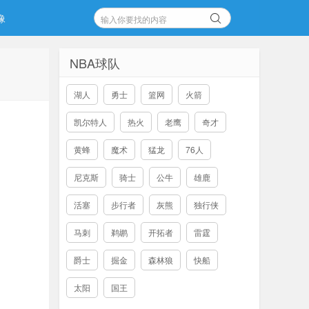
像
NBA球队
湖人
勇士
篮网
火箭
凯尔特人
热火
老鹰
奇才
黄蜂
魔术
猛龙
76人
尼克斯
骑士
公牛
雄鹿
活塞
步行者
灰熊
独行侠
马刺
鹈鹕
开拓者
雷霆
爵士
掘金
森林狼
快船
太阳
国王