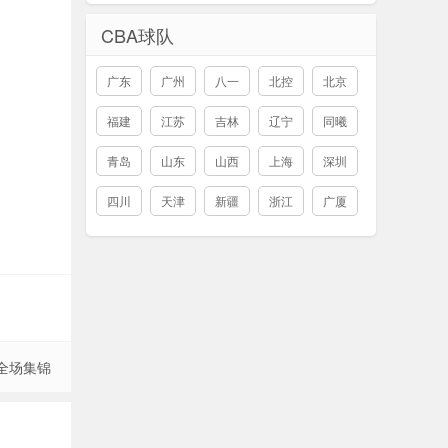
CBA球队
广东
广州
八一
北控
北京
福建
江苏
吉林
辽宁
同曦
青岛
山东
山西
上海
深圳
四川
天津
新疆
浙江
广厦
 全场集锦