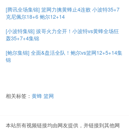
[腾讯全场集锦] 篮网力擒黄蜂止4连败 小波特35+7
克尼佩尔18+6 鲍尔12+14
[小波特集锦] 拔哥火力全开！小波特vs黄蜂全场狂
轰35+7+4集锦
[鲍尔集锦] 全面&盘活全队！鲍尔vs篮网12+5+14集
锦
相关标签：
黄蜂
篮网
本站所有视频链接均由网友提供，并链接到其他网