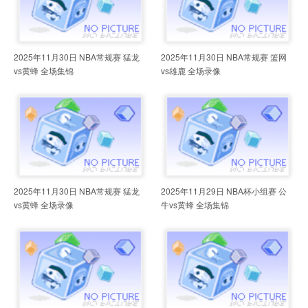
2025年11月30日 NBA常规赛 猛龙
2025年11月30日 NBA常规赛 篮网
vs黄蜂 全场集锦
vs雄鹿 全场录像
2025年11月30日 NBA常规赛 猛龙
2025年11月29日 NBA杯小组赛 公
vs黄蜂 全场录像
牛vs黄蜂 全场集锦