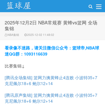
2025年12月2日 NBA常规赛 黄蜂vs篮网 全场
NBA录像吧
集锦
NBA集锦
2025-12-02 11:48:02
看录像不迷路，请关注微信公众号：篮球帝,NBA球
迷QQ群：1093116639
比赛集锦↓
[腾讯全场集锦] 篮网力擒黄蜂止4连败 小波特35+7
克尼佩尔18+6 鲍尔12+14
[腾讯原声集锦] 篮网力擒黄蜂止4连败 小波特35+7
克尼佩尔18+6 鲍尔12+14