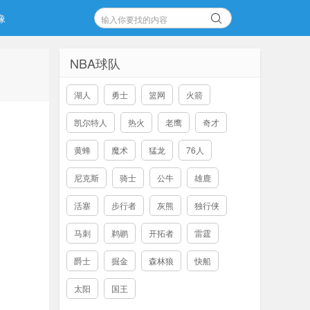
像
NBA球队
湖人
勇士
篮网
火箭
凯尔特人
热火
老鹰
奇才
黄蜂
魔术
猛龙
76人
尼克斯
骑士
公牛
雄鹿
活塞
步行者
灰熊
独行侠
马刺
鹈鹕
开拓者
雷霆
爵士
掘金
森林狼
快船
太阳
国王