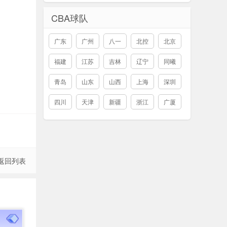
CBA球队
广东
广州
八一
北控
北京
福建
江苏
吉林
辽宁
同曦
青岛
山东
山西
上海
深圳
四川
天津
新疆
浙江
广厦
返回列表