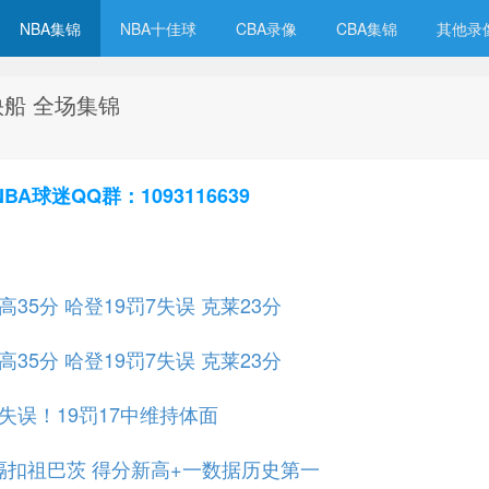
NBA集锦
NBA十佳球
CBA录像
CBA集锦
其他录
s快船 全场集锦
球迷QQ群：1093116639
35分 哈登19罚7失误 克莱23分
35分 哈登19罚7失误 克莱23分
7失误！19罚17中维持体面
&隔扣祖巴茨 得分新高+一数据历史第一