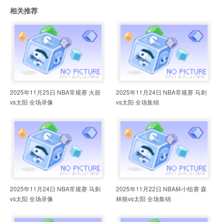
相关推荐
2025年11月25日 NBA常规赛 火箭
2025年11月24日 NBA常规赛 马刺
vs太阳 全场录像
vs太阳 全场集锦
2025年11月24日 NBA常规赛 马刺
2025年11月22日 NBA杯小组赛 森
vs太阳 全场录像
林狼vs太阳 全场集锦