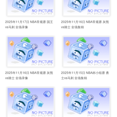
2025年11月17日 NBA常规赛 国王
2025年11月16日 NBA常规赛 灰熊
vs马刺 全场录像
vs骑士 全场集锦
2025年11月16日 NBA常规赛 灰熊
2025年11月15日 NBA杯小组赛 勇
vs骑士 全场录像
士vs马刺 全场集锦