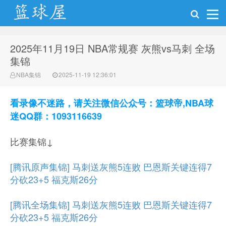
2025年11月19日 NBA常规赛 灰熊vs马刺 全场
NBA录像吧
集锦
NBA集锦
2025-11-19 12:36:01
看录像不迷路，请关注微信公众号：篮球帝,NBA球
迷QQ群：1093116639
比赛集锦↓
[腾讯原声集锦] 马刺送灰熊5连败 巴恩斯关键连得7
分砍23+5 福克斯26分
[腾讯全场集锦] 马刺送灰熊5连败 巴恩斯关键连得7
分砍23+5 福克斯26分