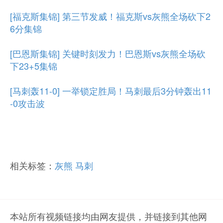
[福克斯集锦] 第三节发威！福克斯vs灰熊全场砍下2
6分集锦
[巴恩斯集锦] 关键时刻发力！巴恩斯vs灰熊全场砍
下23+5集锦
[马刺轰11-0] 一举锁定胜局！马刺最后3分钟轰出11
-0攻击波
相关标签：
灰熊
马刺
本站所有视频链接均由网友提供，并链接到其他网