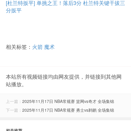
[杜兰特扳平] 单挑之王！落后3分 杜兰特关键干拔三
分扳平
相关标签：
火箭
魔术
本站所有视频链接均由网友提供，并链接到其他网
站播放。
上一篇：
2025年11月17日 NBA常规赛 篮网vs奇才 全场集锦
下一篇：
2025年11月17日 NBA常规赛 勇士vs鹈鹕 全场集锦
相关推荐