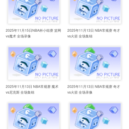
2025年11月15日NBA杯小组赛 篮网
2025年11月13日 NBA常规赛 奇才
vs魔术 全场录像
vs火箭 全场集锦
2025年11月13日 NBA常规赛 魔术
2025年11月13日 NBA常规赛 奇才
vs尼克斯 全场集锦
vs火箭 全场录像