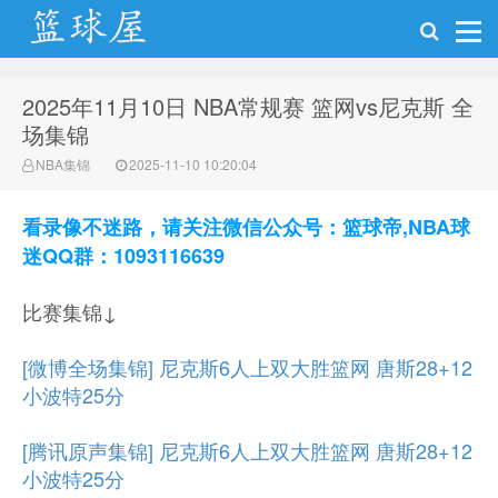
2025年11月10日 NBA常规赛 篮网vs尼克斯 全
NBA录像吧
场集锦
NBA集锦
2025-11-10 10:20:04
看录像不迷路，请关注微信公众号：篮球帝,NBA球
迷QQ群：1093116639
比赛集锦↓
[微博全场集锦] 尼克斯6人上双大胜篮网 唐斯28+12
小波特25分
[腾讯原声集锦] 尼克斯6人上双大胜篮网 唐斯28+12
小波特25分