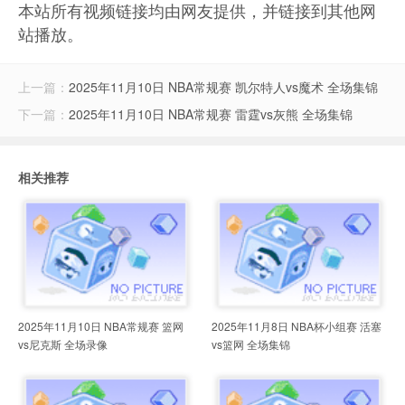
本站所有视频链接均由网友提供，并链接到其他网
站播放。
上一篇：
2025年11月10日 NBA常规赛 凯尔特人vs魔术 全场集锦
下一篇：
2025年11月10日 NBA常规赛 雷霆vs灰熊 全场集锦
相关推荐
2025年11月10日 NBA常规赛 篮网
2025年11月8日 NBA杯小组赛 活塞
vs尼克斯 全场录像
vs篮网 全场集锦