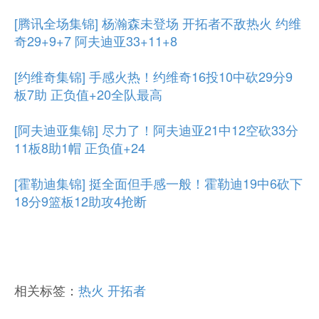
[腾讯全场集锦] 杨瀚森未登场 开拓者不敌热火 约维
奇29+9+7 阿夫迪亚33+11+8
[约维奇集锦] 手感火热！约维奇16投10中砍29分9
板7助 正负值+20全队最高
[阿夫迪亚集锦] 尽力了！阿夫迪亚21中12空砍33分
11板8助1帽 正负值+24
[霍勒迪集锦] 挺全面但手感一般！霍勒迪19中6砍下
18分9篮板12助攻4抢断
相关标签：
热火
开拓者