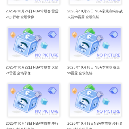
2025年10月24日 NBA常规赛 雷霆
2025年10月22日 NBA常规赛揭幕战
vs步行者 全场录像
火箭vs雷霆 全场集锦
2025年10月22日 NBA常规赛 火箭
2025年10月18日 NBA季前赛 掘金
vs雷霆 全场录像
vs雷霆 全场集锦
2025年10月18日 NBA季前赛 步行
2025年10月18日NBA季前赛 步行者
者vs马刺 全场集锦
vs马刺 全场录像