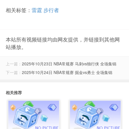
相关标签：
雷霆
步行者
本站所有视频链接均由网友提供，并链接到其他网
站播放。
上一篇：
2025年10月23日 NBA常规赛 马刺vs独行侠 全场集锦
下一篇：
2025年10月24日 NBA常规赛 掘金vs勇士 全场集锦
相关推荐