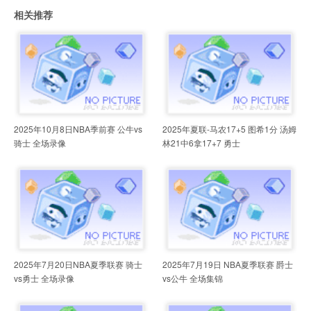
相关推荐
2025年10月8日NBA季前赛 公牛vs
2025年夏联-马农17+5 图希1分 汤姆
骑士 全场录像
林21中6拿17+7 勇士
2025年7月20日NBA夏季联赛 骑士
2025年7月19日 NBA夏季联赛 爵士
vs勇士 全场录像
vs公牛 全场集锦