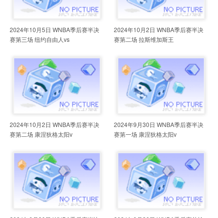
2024年10月5日 WNBA季后赛半决
2024年10月2日 WNBA季后赛半决
赛第三场 纽约自由人vs
赛第二场 拉斯维加斯王
2024年10月2日 WNBA季后赛半决
2024年9月30日 WNBA季后赛半决
赛第二场 康涅狄格太阳v
赛第一场 康涅狄格太阳v