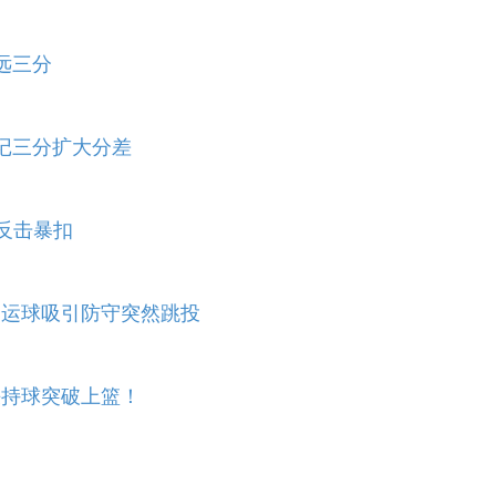
远三分
两记三分扩大分差
攻反击暴扣
向运球吸引防守突然跳投
决持球突破上篮！