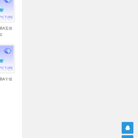
NBA五佳
扣
NBA十佳