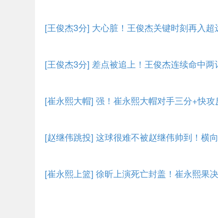
[王俊杰3分] 大心脏！王俊杰关键时刻再入超
[王俊杰3分] 差点被追上！王俊杰连续命中
[崔永熙大帽] 强！崔永熙大帽对手三分+快
[赵继伟跳投] 这球很难不被赵继伟帅到！横
[崔永熙上篮] 徐昕上演死亡封盖！崔永熙果