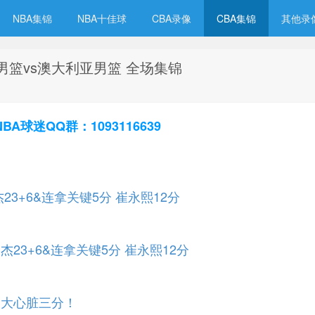
NBA集锦
NBA十佳球
CBA录像
CBA集锦
其他录
国男篮vs澳大利亚男篮 全场集锦
球迷QQ群：1093116639
23+6&连拿关键5分 崔永熙12分
杰23+6&连拿关键5分 崔永熙12分
中大心脏三分！