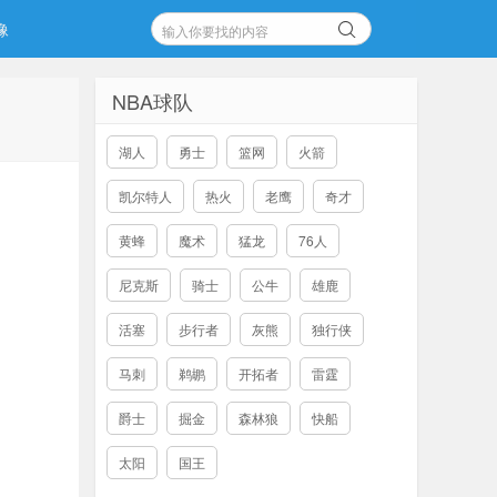
像
NBA球队
湖人
勇士
篮网
火箭
凯尔特人
热火
老鹰
奇才
黄蜂
魔术
猛龙
76人
尼克斯
骑士
公牛
雄鹿
活塞
步行者
灰熊
独行侠
马刺
鹈鹕
开拓者
雷霆
爵士
掘金
森林狼
快船
太阳
国王