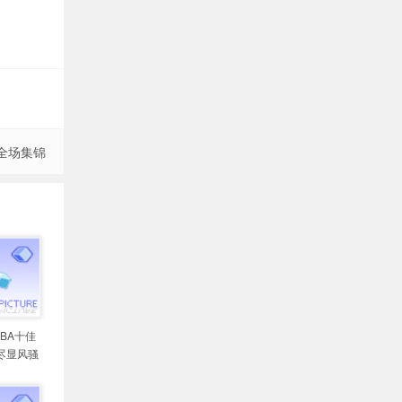
 全场集锦
NBA十佳
尽显风骚