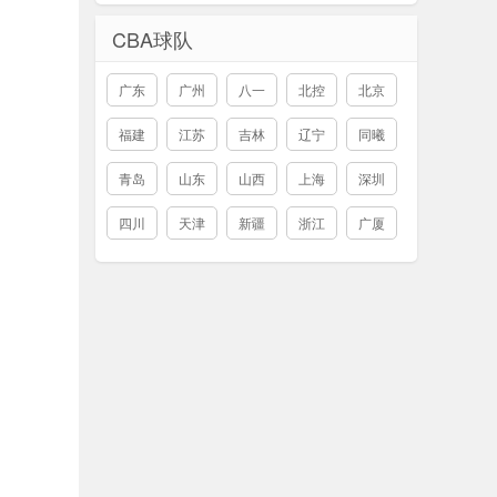
CBA球队
广东
广州
八一
北控
北京
福建
江苏
吉林
辽宁
同曦
青岛
山东
山西
上海
深圳
四川
天津
新疆
浙江
广厦